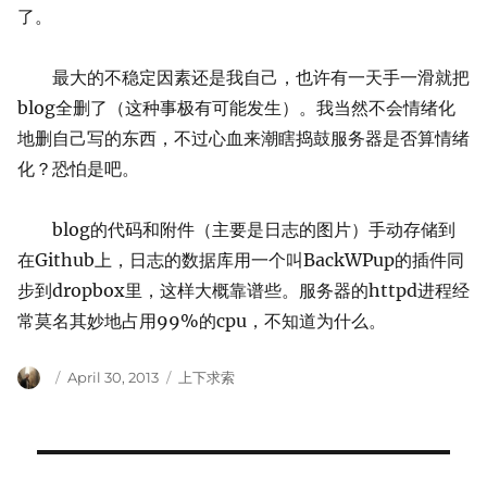
了。
最大的不稳定因素还是我自己，也许有一天手一滑就把
blog全删了（这种事极有可能发生）。我当然不会情绪化
地删自己写的东西，不过心血来潮瞎捣鼓服务器是否算情绪
化？恐怕是吧。
blog的代码和附件（主要是日志的图片）手动存储到
在Github上，日志的数据库用一个叫BackWPup的插件同
步到dropbox里，这样大概靠谱些。服务器的httpd进程经
常莫名其妙地占用99%的cpu，不知道为什么。
Author
Posted
Categories
April 30, 2013
上下求索
on