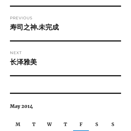
Post
PREVIOUS
navigation
寿司之神.未完成
Previous
post:
NEXT
长泽雅美
Next
post:
May 2014
M
T
W
T
F
S
S