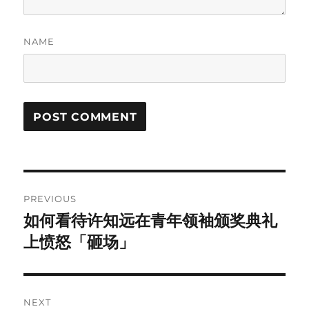
NAME
Post
PREVIOUS
navigation
如何看待许知远在青年领袖颁奖典礼
Previous
post:
上愤怒「砸场」
NEXT