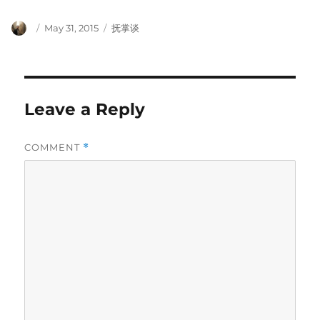
Author
Posted
Categories
May 31, 2015
抚掌谈
on
Leave a Reply
COMMENT
*