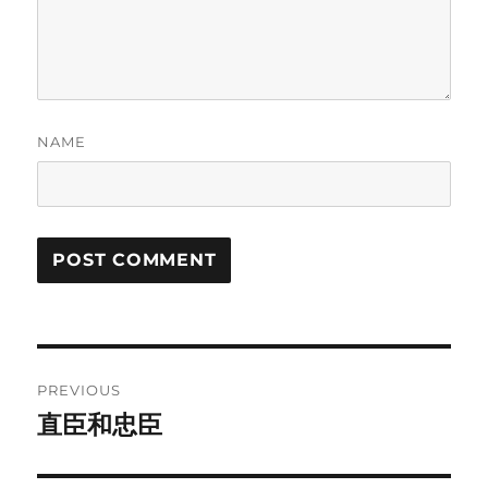
NAME
Post
PREVIOUS
navigation
直臣和忠臣
Previous
post: