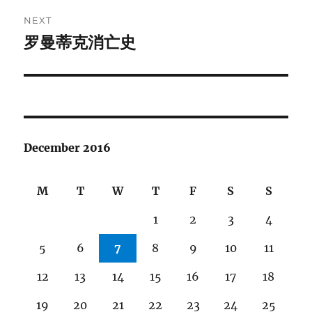
NEXT
罗曼蒂克消亡史
Next
post:
December 2016
M
T
W
T
F
S
S
1
2
3
4
5
6
7
8
9
10
11
12
13
14
15
16
17
18
19
20
21
22
23
24
25