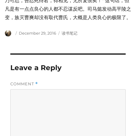
乃可忍，吾忍死待君，得相见，无所复恨矣！”这句话，但
凡是有一点点良心的人都不忍谋反吧。司马懿发动高平陵之
变，族灭曹爽却没有取代曹氏，大概是人类良心的极限了。
Author
Posted
Categories
December 29, 2016
读书笔记
on
Leave a Reply
COMMENT
*