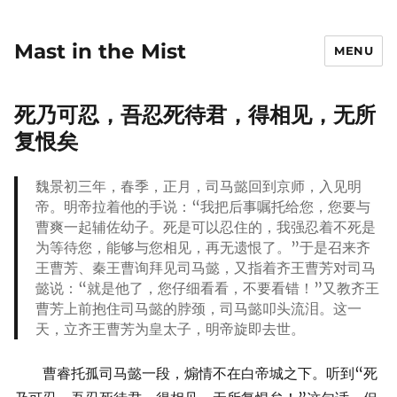
Mast in the Mist
MENU
死乃可忍，吾忍死待君，得相见，无所
复恨矣
魏景初三年，春季，正月，司马懿回到京师，入见明
帝。明帝拉着他的手说：“我把后事嘱托给您，您要与
曹爽一起辅佐幼子。死是可以忍住的，我强忍着不死是
为等待您，能够与您相见，再无遗恨了。”于是召来齐
王曹芳、秦王曹询拜见司马懿，又指着齐王曹芳对司马
懿说：“就是他了，您仔细看看，不要看错！”又教齐王
曹芳上前抱住司马懿的脖颈，司马懿叩头流泪。这一
天，立齐王曹芳为皇太子，明帝旋即去世。
曹睿托孤司马懿一段，煽情不在白帝城之下。听到“死